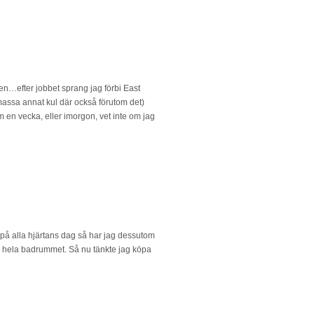
gen…efter jobbet sprang jag förbi East
 massa annat kul där också förutom det)
m en vecka, eller imorgon, vet inte om jag
 på alla hjärtans dag så har jag dessutom
 hela badrummet. Så nu tänkte jag köpa