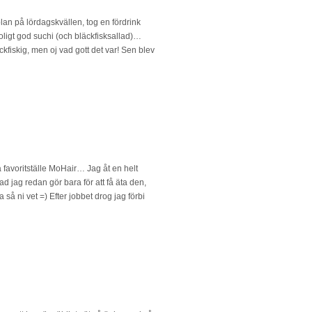
plan på lördagskvällen, tog en fördrink
roligt god suchi (och bläckfisksallad)…
äckfiskig, men oj vad gott det var! Sen blev
favoritställe MoHair… Jag åt en helt
d jag redan gör bara för att få äta den,
å ni vet =) Efter jobbet drog jag förbi