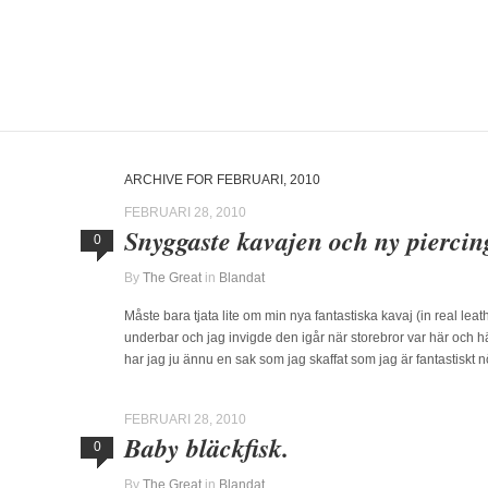
ARCHIVE FOR FEBRUARI, 2010
FEBRUARI 28, 2010
Snyggaste kavajen och ny pierci
0
By
The Great
in
Blandat
Måste bara tjata lite om min nya fantastiska kavaj (in real leath
underbar och jag invigde den igår när storebror var här och hä
har jag ju ännu en sak som jag skaffat som jag är fantastiskt 
FEBRUARI 28, 2010
Baby bläckfisk.
0
By
The Great
in
Blandat