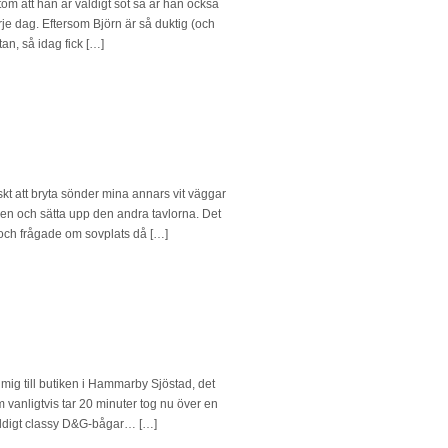
m att han är väldigt söt så är han också
je dag. Eftersom Björn är så duktig (och
stan, så idag fick […]
skt att bryta sönder mina annars vit väggar
agen och sätta upp den andra tavlorna. Det
s och frågade om sovplats då […]
 mig till butiken i Hammarby Sjöstad, det
 vanligtvis tar 20 minuter tog nu över en
väldigt classy D&G-bågar… […]