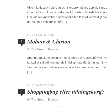
Vilken fantastisk helg! Jag och storebror möttes upp vid sture
inne på East… Innan vi satte oss till bords och beställde in ot
Litte did we know that bläckfisksalladen faktiskt var väldigt bl
det skumpa och drinkar på […]
FEBRUARI 26, 2010
Mohair & Clarion.
1
By
The Great
in
Blandat
Spenderade lunchen idag med Jennie och Cecilia på vårt nya 
fantastisk sallad! Kommer definitivt springa där ännu mer än va
sen har de även bakverk som inte är från denna världen…bara s
[…]
FEBRUARI 22, 2010
Shoppingbag eller tidningskorg?
0
By
The Great
in
Blandat