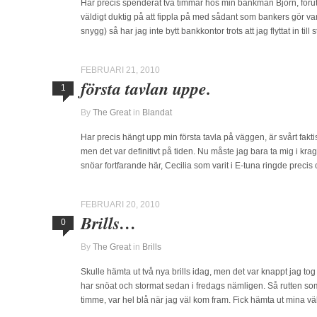
Har precis spenderat två timmar hos min bankman Björn, föruto
väldigt duktig på att fippla på med sådant som bankers gör var
snygg) så har jag inte bytt bankkontor trots att jag flyttat in till 
FEBRUARI 21, 2010
första tavlan uppe.
1
By
The Great
in
Blandat
Har precis hängt upp min första tavla på väggen, är svårt fakti
men det var definitivt på tiden. Nu måste jag bara ta mig i kr
snöar fortfarande här, Cecilia som varit i E-tuna ringde preci
FEBRUARI 20, 2010
Brills…
0
By
The Great
in
Brills
Skulle hämta ut två nya brills idag, men det var knappt jag tog
har snöat och stormat sedan i fredags nämligen. Så rutten som
timme, var hel blå när jag väl kom fram. Fick hämta ut mina 