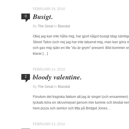
FEBRUARI 19, 2010
Busigt.
0
By
The Great
in
Blandat
Okej jag kan inte hålla mig, har gjort något busigt idag nämli
Street Tatoo (och nej jag har inte tatuerat mig, man kan göra
och gav mig själv en lite ”du-är-grym”-present. Bild kommer o
klarar […]
FEBRUARI 14, 2010
bloody valentine.
2
By
The Great
in
Blandat
Förutom det tragiska faktum att jag är singel (och ensammen)
lyckats köra en skruvmejsel genom min tumme och blodat ner
hem pizza och semlor och titta på Bridget Jones…
FEBRUARI 13, 2010