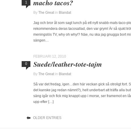
macho tacos?
1
By
The Great
in
Blandat
Jag och bror åt som sagt lunch på ett nytt snabb-mats-taco-
rekommendera deras tacosallad, den var grym! Är så sjukt tröt
meningslös TV, why oh why!? Näe, nu ska jag gnugga bort mi
sängen…
FEBRUARI 12, 2010
Suede/leather-tote-tajm
0
By
The Great
in
Blandat
Så var det fredag, igen…den här veckan gick så otroligt fort
det kanske jag redan nämnt?), helt underbart att träffa alla b
säng igår och fick mig knappt upp i morse, ser framemot en l
upp efter […]
OLDER ENTRIES