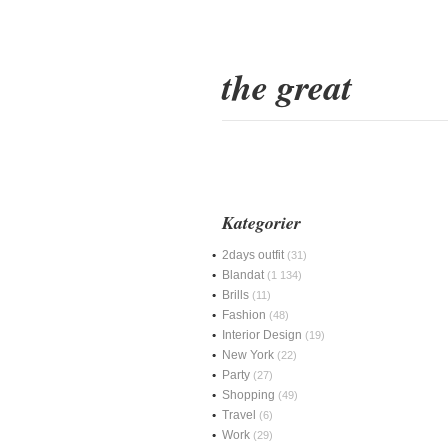
the great
Kategorier
2days outfit
(31)
Blandat
(1 134)
Brills
(11)
Fashion
(48)
Interior Design
(19)
New York
(22)
Party
(27)
Shopping
(49)
Travel
(6)
Work
(29)