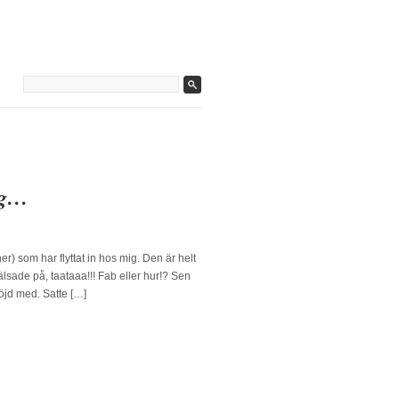
ng…
er) som har flyttat in hos mig. Den är helt
lsade på, taataaa!!! Fab eller hur!? Sen
nöjd med. Satte […]