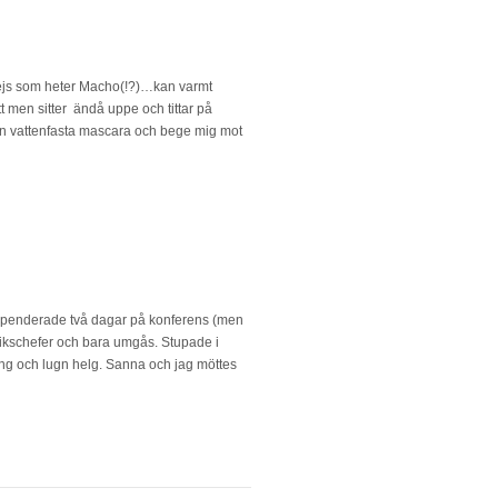
plejs som heter Macho(!?)…kan varmt
t men sitter ändå uppe och tittar på
n vattenfasta mascara och bege mig mot
. Spenderade två dagar på konferens (men
utikschefer och bara umgås. Stupade i
ång och lugn helg. Sanna och jag möttes