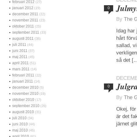
februari 2012
(27)
Julmys
januari 2012
0
(19)
december 2011
(22)
By
The G
november 2011
(23)
oktober 2011
(25)
Idag har 
september 2011
(33)
hårt för
augusti 2011
(38)
juli 2011
sallad, v
(44)
juni 2011
(37)
verkligen
maj 2011
(45)
så det [
april 2011
(51)
mars 2011
(14)
februari 2011
(22)
DECEMBE
januari 2011
(14)
Julgr
0
december 2010
(5)
november 2010
(19)
By
The G
oktober 2010
(17)
september 2010
(26)
Okej, för
augusti 2010
(31)
är det fa
juli 2010
(34)
järnet gl
juni 2010
(44)
maj 2010
(45)
april 2010
(61)