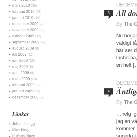
DECEMBE
mars 2010
(36)
All d
februari 2010
(15)
3
januari 2010
(18)
By
The G
december 2009
(7)
november 2009
(12)
Nu börjar
oktober 2009
(13)
september 2009
väldigt l
(12)
augusti 2009
(9)
här ser 
juli 2009
(15)
läshörna,
juni 2009
(25)
en helt [
maj 2009
(8)
april 2009
(9)
mars 2009
(23)
DECEMBE
februari 2009
(36)
Äntli
januari 2009
4
(29)
december 2008
(2)
By
The G
Länkar
…helg ige
jag en vä
Johans blogg
kommer mö
Mias blogg
superkul 
Puffans Place