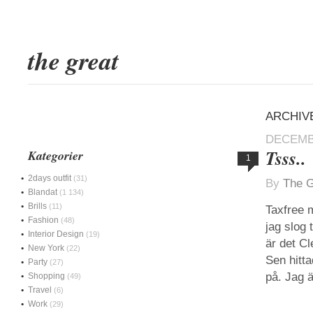
the great
ARCHIV
DECEMBE
Tsss..
Kategorier
1
2days outfit
(31)
By
The G
Blandat
(1 134)
Brills
(11)
Taxfree m
Fashion
(48)
jag slog 
Interior Design
(19)
är det Cl
New York
(22)
Sen hitta
Party
(27)
på. Jag ä
Shopping
(49)
Travel
(6)
Work
(29)