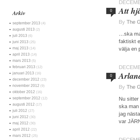
DECEMBE
Att hj
0
Arkiv
By
The G
september 2013
(4)
augusti 2013
(2)
…ska man 
juli 2013
(6)
faktiskt 
juni 2013
(25)
maj 2013
välja en 
(14)
april 2013
(14)
mars 2013
(5)
DECEMBE
februari 2013
(12)
Arlan
januari 2013
(16)
0
december 2012
(23)
november 2012
(9)
By
The G
oktober 2012
(16)
september 2012
Nu sitter
(12)
augusti 2012
(17)
ska man v
juli 2012
(27)
jag nästa
juni 2012
(30)
var JÄRN
maj 2012
(30)
april 2012
(22)
mars 2012
(25)
DECEMBE