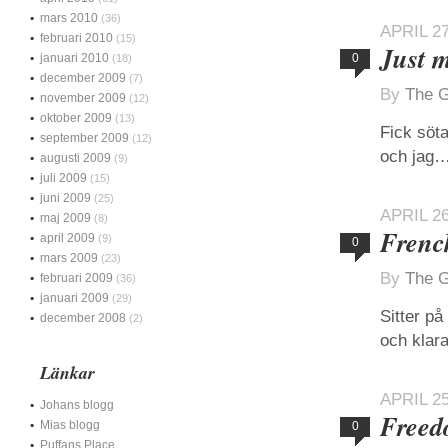
mars 2010
(36)
APRIL 27
februari 2010
(15)
Just 
januari 2010
0
(18)
december 2009
(7)
By
The G
november 2009
(12)
oktober 2009
(13)
Fick söt
september 2009
(12)
och jag
augusti 2009
(9)
juli 2009
(15)
juni 2009
(25)
APRIL 26
maj 2009
(8)
Frenc
april 2009
(9)
0
mars 2009
(23)
By
The G
februari 2009
(36)
januari 2009
(29)
Sitter p
december 2008
(2)
och klar
Länkar
APRIL 25
Johans blogg
Free
Mias blogg
0
Puffans Place