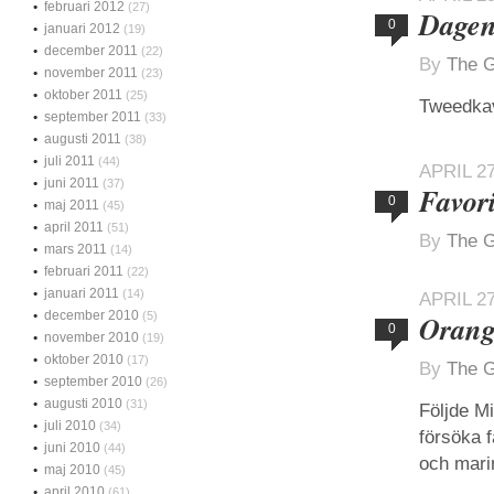
februari 2012
(27)
Dagen
0
januari 2012
(19)
december 2011
(22)
By
The G
november 2011
(23)
oktober 2011
(25)
Tweedkav
september 2011
(33)
augusti 2011
(38)
juli 2011
(44)
APRIL 27
juni 2011
(37)
Favori
0
maj 2011
(45)
april 2011
(51)
By
The G
mars 2011
(14)
februari 2011
(22)
januari 2011
(14)
APRIL 27
december 2010
(5)
Orang
0
november 2010
(19)
oktober 2010
(17)
By
The G
september 2010
(26)
augusti 2010
(31)
Följde M
juli 2010
(34)
försöka f
juni 2010
(44)
och marin
maj 2010
(45)
april 2010
(61)