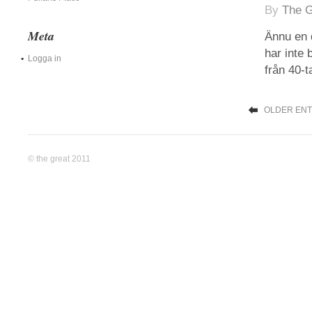
By
The G
Meta
Ännu en 
har inte
Logga in
från 40-t
OLDER ENT
© the great 2011