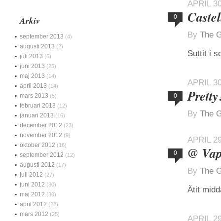
APRIL 30
Castel
0
Arkiv
By
The G
september 2013
(4)
augusti 2013
(2)
Suttit i 
juli 2013
(6)
juni 2013
(25)
maj 2013
(14)
APRIL 30
april 2013
(14)
Pretty
mars 2013
0
(5)
februari 2013
(12)
By
The G
januari 2013
(16)
december 2012
(23)
november 2012
(9)
APRIL 29
oktober 2012
(16)
@ Vap
0
september 2012
(12)
augusti 2012
(17)
By
The G
juli 2012
(27)
juni 2012
(30)
Ätit mid
maj 2012
(30)
april 2012
(22)
mars 2012
(25)
APRIL 29