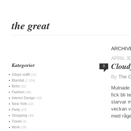
the great
ARCHIVE
APRIL 30
Cloud
Kategorier
0
2days outfit
(31)
By
The G
Blandat
(1 134)
Brills
(11)
Mulnade 
Fashion
(48)
fick bli 
Interior Design
(19)
slarvar 
New York
(22)
veckan vi
Party
(27)
med råge
Shopping
(49)
Travel
(6)
Work
(29)