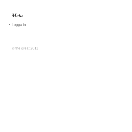
Meta
Logga in
© the great 2011