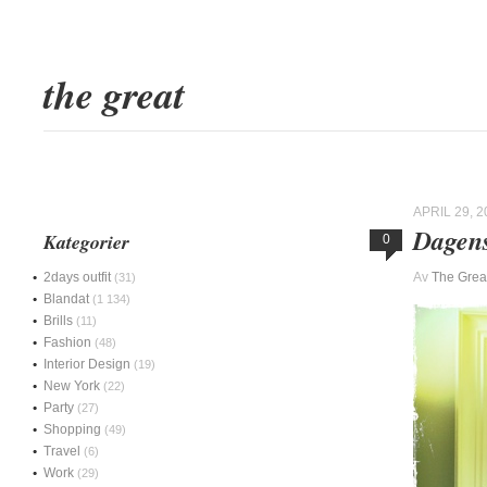
the great
APRIL 29, 2
Dagens
Kategorier
0
2days outfit
Av
The Grea
(31)
Blandat
(1 134)
Brills
(11)
Fashion
(48)
Interior Design
(19)
New York
(22)
Party
(27)
Shopping
(49)
Travel
(6)
Work
(29)