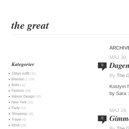
the great
ARCHIVE
MAJ 30,
Dagen
Kategorier
0
2days outfit
(31)
By
The G
Blandat
(1 134)
Brills
(11)
Kostym f
Fashion
(48)
by Sara :
Interior Design
(19)
New York
(22)
Party
(27)
MAJ 29,
Shopping
(49)
Gimm
0
Travel
(6)
Work
(29)
By
The G