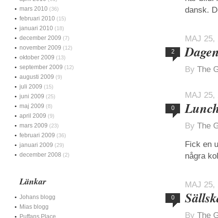
mars 2010
dansk. D
(36)
februari 2010
(15)
januari 2010
(18)
MAJ 25,
december 2009
(7)
Dagen
november 2009
(12)
2
oktober 2009
(13)
september 2009
(12)
By
The G
augusti 2009
(9)
juli 2009
(15)
MAJ 25,
juni 2009
(25)
Lunch
maj 2009
(8)
0
april 2009
(9)
By
The G
mars 2009
(23)
februari 2009
(36)
Fick en u
januari 2009
(29)
december 2008
några ko
(2)
Länkar
MAJ 25,
Sälls
Johans blogg
0
Mias blogg
By
The G
Puffans Place