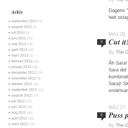
Dagens ”
Arkiv
helt osla
september 2013
(4)
augusti 2013
(2)
juli 2013
(6)
MAJ 29,
juni 2013
(25)
Cut it
0
maj 2013
(14)
april 2013
(14)
By
The G
mars 2013
(5)
februari 2013
(12)
Åh Sara!
januari 2013
(16)
Sara did
december 2012
(23)
kombinati
november 2012
(9)
Sara)! Sk
oktober 2012
(16)
september 2012
smärtsam
(12)
augusti 2012
(17)
juli 2012
(27)
MAJ 27,
juni 2012
(30)
Puss 
maj 2012
(30)
0
april 2012
(22)
mars 2012
(25)
By
The G