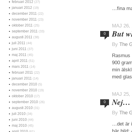
februari 2012
(27)
januari 2012
…fina mam
(19)
december 2011
(22)
november 2011
(23)
MAJ 26,
oktober 2011
(25)
But w
september 2011
(33)
0
augusti 2011
(38)
juli 2011
(44)
By
The G
juni 2011
(37)
maj 2011
Rasmus k
(45)
april 2011
(51)
900 gram
mars 2011
(14)
min älsk
februari 2011
(22)
med glas
januari 2011
(14)
december 2010
(5)
november 2010
(19)
MAJ 25,
oktober 2010
(17)
Nej…
september 2010
0
(26)
augusti 2010
(31)
By
The G
juli 2010
(34)
juni 2010
(44)
…det är i
maj 2010
(45)
här bild
april 2010
(61)