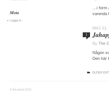
…i form 
Meta
varenda k
Logga in
MAJ 21,
Jaha
1
By
The G
Någon so
Den här k
OLDER ENT
© the great 2011