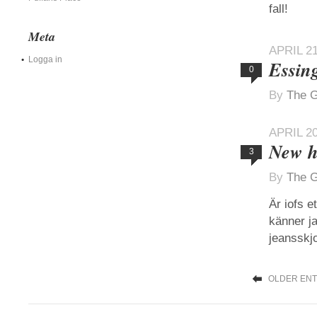
fall!
Meta
APRIL 21
Logga in
Essin
0
By
The G
APRIL 20
New h
3
By
The G
Är iofs e
känner j
jeansskj
OLDER ENT