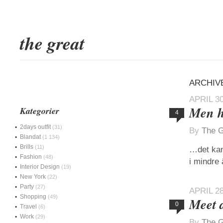
the great
ARCHIVE
APRIL 30
Men h
Kategorier
4
2days outfit
(31)
By
The G
Blandat
(1 134)
Brills
(11)
…det kan
Fashion
(48)
i mindre 
Interior Design
(19)
New York
(22)
Party
(27)
APRIL 28
Shopping
(49)
Meet 
0
Travel
(6)
Work
(29)
By
The G