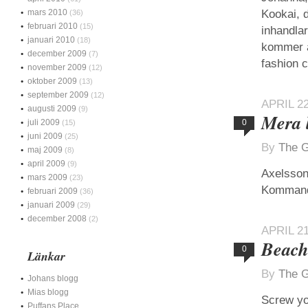
mars 2010
Kookai, 
(36)
februari 2010
(15)
inhandlar
januari 2010
(18)
kommer al
december 2009
(7)
fashion c
november 2009
(12)
oktober 2009
(13)
september 2009
(12)
APRIL 22
augusti 2009
(9)
Mera 
juli 2009
0
(15)
juni 2009
(25)
By
The G
maj 2009
(8)
april 2009
(9)
Axelsson 
mars 2009
(23)
Kommand
februari 2009
(36)
januari 2009
(29)
december 2008
(2)
APRIL 21
Beach
0
Länkar
By
The G
Johans blogg
Mias blogg
Screw yo
Puffans Place