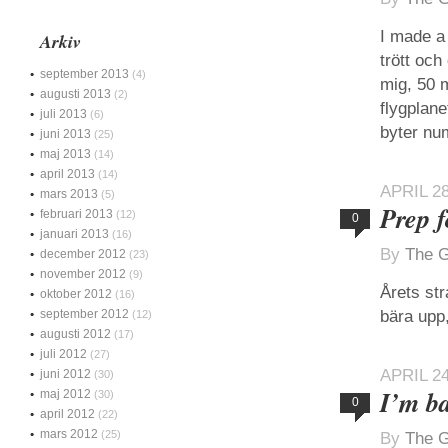
I made a
Arkiv
trött och
september 2013
(4)
mig, 50 m
augusti 2013
(2)
flygplane
juli 2013
(6)
byter nu
juni 2013
(25)
maj 2013
(14)
april 2013
(14)
APRIL 28
mars 2013
(5)
Prep 
februari 2013
(12)
0
januari 2013
(16)
By
The G
december 2012
(23)
november 2012
(9)
Årets str
oktober 2012
(16)
september 2012
bära upp,
(12)
augusti 2012
(17)
juli 2012
(27)
APRIL 24
juni 2012
(30)
I’m b
maj 2012
(30)
0
april 2012
(22)
mars 2012
(25)
By
The G