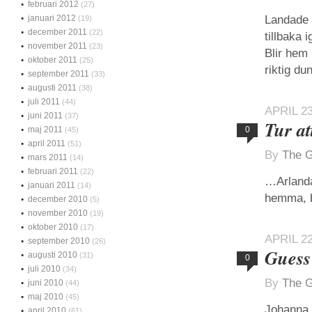
februari 2012
(27)
januari 2012
Landade 
(19)
december 2011
(22)
tillbaka 
november 2011
(23)
Blir hem i
oktober 2011
(25)
riktig du
september 2011
(33)
augusti 2011
(38)
juli 2011
(44)
APRIL 23
juni 2011
(37)
Tur a
maj 2011
0
(45)
april 2011
(51)
By
The G
mars 2011
(14)
februari 2011
(22)
…Arlanda
januari 2011
(14)
hemma, b
december 2010
(5)
november 2010
(19)
oktober 2010
(17)
APRIL 22
september 2010
(26)
Guess
augusti 2010
(31)
0
juli 2010
(34)
By
The G
juni 2010
(44)
maj 2010
(45)
Johanna, 
april 2010
(61)