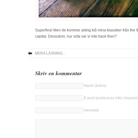
Superfina! Men de kommer aldrig klå mina klassiker från the 90’s
capital. Dessutom, hur söta var vi inte back then?
MERA LÄSNING…
Skriv en kommentar
Namn (krävs)
E-post (publiceras inte) (require
Hemsida