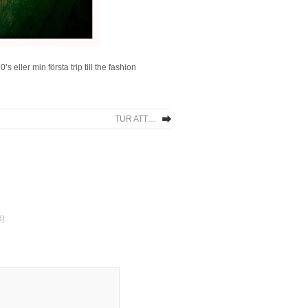
 eller min första trip till the fashion
TUR ATT…
d)