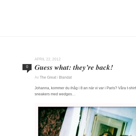
APRIL 22, 2012
Guess what: they’re back!
0
Av
The Great
i
Blandat
Johanna, kommer du ihåg i 8:an när vi var i Paris? Våra t-shir
sneakers med wedges…