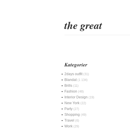
the great
Kategorier
2days outfit
(31)
Blandat
(1 134)
Brills
(11)
Fashion
(48)
Interior Design
(19)
New York
(22)
Party
(27)
Shopping
(49)
Travel
(6)
Work
(29)