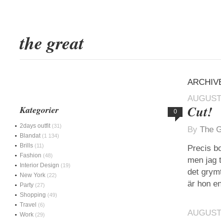
the great
ARCHIVE
AUGUSTI
Cut!
Kategorier
0
2days outfit
(31)
By
The G
Blandat
(1 134)
Brills
(11)
Precis bo
Fashion
(48)
men jag 
Interior Design
(19)
det grym
New York
(22)
är hon en
Party
(27)
Shopping
(49)
Travel
(6)
AUGUSTI
Work
(29)