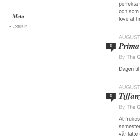
perfekta
och som r
Meta
love at f
Logga in
AUGUSTI
Prima
0
By
The G
Dagen til
AUGUSTI
Tiffan
0
By
The G
Åt frukos
semester
vår latte