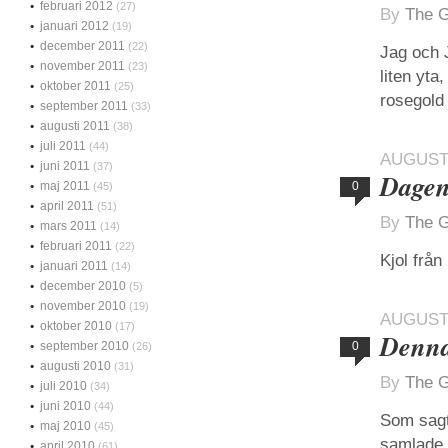
februari 2012
(27)
By
The G
januari 2012
(19)
december 2011
(22)
Jag och 
november 2011
(23)
liten yta,
oktober 2011
(25)
rosegold 
september 2011
(33)
augusti 2011
(38)
juli 2011
(44)
AUGUSTI
juni 2011
(37)
Dagen
maj 2011
0
(45)
april 2011
(51)
By
The G
mars 2011
(14)
februari 2011
(22)
Kjol från
januari 2011
(14)
december 2010
(5)
november 2010
(19)
AUGUSTI
oktober 2010
(17)
Denn
september 2010
0
(26)
augusti 2010
(31)
By
The G
juli 2010
(34)
juni 2010
(44)
Som sagt
maj 2010
(45)
samlade 
april 2010
(61)