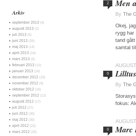
Men al
2
Arkiv
By
The G
september 2013
(4)
Okej, jag
augusti 2013
(2)
rygg har 
juli 2013
(6)
tand gått
juni 2013
(25)
maj 2013
samtal ti
(14)
april 2013
(14)
mars 2013
(5)
AUGUSTI
februari 2013
(12)
Lilltu
januari 2013
(16)
0
december 2012
(23)
november 2012
(9)
By
The G
oktober 2012
(16)
september 2012
Storasyst
(12)
augusti 2012
(17)
fokus: Al
juli 2012
(27)
juni 2012
(30)
maj 2012
(30)
AUGUSTI
april 2012
(22)
Marc 
0
mars 2012
(25)