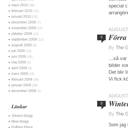
mars 2010
special c
(36)
februari 2010
(15)
arrangör
januari 2010
(18)
december 2009
(7)
november 2009
(12)
AUGUSTI
oktober 2009
(13)
Förra
0
september 2009
(12)
augusti 2009
(9)
By
The G
juli 2009
(15)
juni 2009
(25)
…så var 
maj 2009
(8)
bilder so
april 2009
(9)
Det blir
mars 2009
(23)
Vi fick 
februari 2009
(36)
januari 2009
(29)
december 2008
(2)
AUGUSTI
Winter
0
Länkar
By
The G
Johans blogg
Mias blogg
Som jag h
Puffans Place