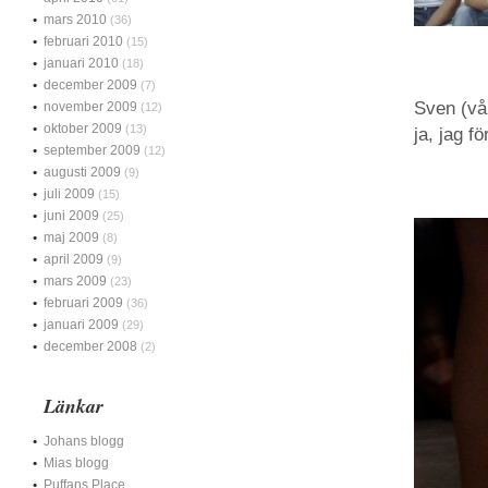
mars 2010
(36)
februari 2010
(15)
januari 2010
(18)
december 2009
(7)
Sven (vå
november 2009
(12)
oktober 2009
(13)
ja, jag f
september 2009
(12)
augusti 2009
(9)
juli 2009
(15)
juni 2009
(25)
maj 2009
(8)
april 2009
(9)
mars 2009
(23)
februari 2009
(36)
januari 2009
(29)
december 2008
(2)
Länkar
Johans blogg
Mias blogg
Puffans Place