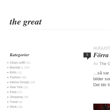
the great
AUGUSTI
Förra
Kategorier
0
2days outfit
(31)
Av
The G
Blandat
(1 134)
Brills
…så var 
(11)
Fashion
(48)
bilder so
Interior Design
(19)
Det blir 
New York
(22)
Party
(27)
Shopping
(49)
Travel
(6)
Work
(29)