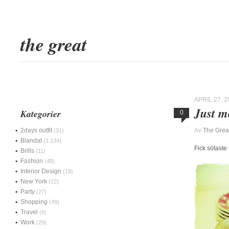
the great
APRIL 27, 2
Just m
Kategorier
0
2days outfit
Av
The Grea
(31)
Blandat
(1 134)
Fick sötaste
Brills
(11)
Fashion
(48)
Interior Design
(19)
New York
(22)
Party
(27)
Shopping
(49)
Travel
(6)
Work
(29)