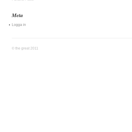
Meta
Logga in
© the great 2011