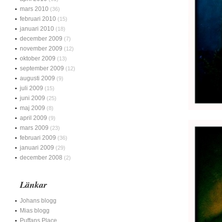
mars 2010
(36)
februari 2010
(15)
januari 2010
(18)
december 2009
(7)
november 2009
(12)
oktober 2009
(13)
september 2009
(12)
augusti 2009
(9)
juli 2009
(15)
juni 2009
(25)
maj 2009
(8)
april 2009
(9)
mars 2009
(23)
februari 2009
(36)
januari 2009
(29)
december 2008
(2)
Länkar
Johans blogg
Mias blogg
Puffans Place