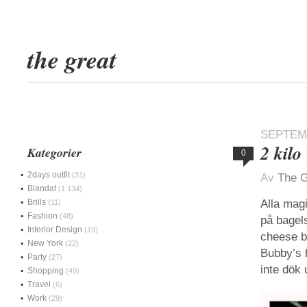
the great
SEPTEMB
2 kilo
Kategorier
0
2days outfit
(31)
Av
The G
Blandat
(1 134)
Brills
Alla magi
(11)
Fashion
(48)
på bagel
Interior Design
(19)
cheese b
New York
(22)
Bubby’s 
Party
(27)
inte dök 
Shopping
(49)
Travel
(6)
Work
(29)