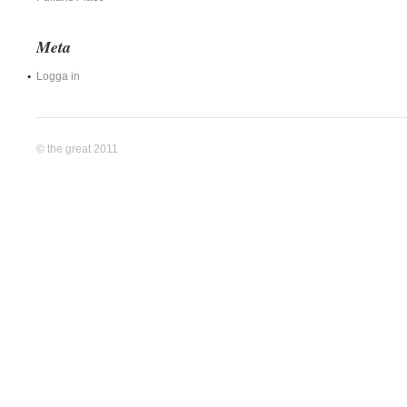
Meta
Logga in
© the great 2011