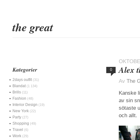
the great
OKTOBER
Alex t
Kategorier
0
2days outfit
(31)
Av
The G
Blandat
(1 134)
Brills
Kanske li
(11)
Fashion
(48)
av sin s
Interior Design
(19)
sötaste u
New York
(22)
och allt.
Party
(27)
Shopping
(49)
Travel
(6)
Work
(29)