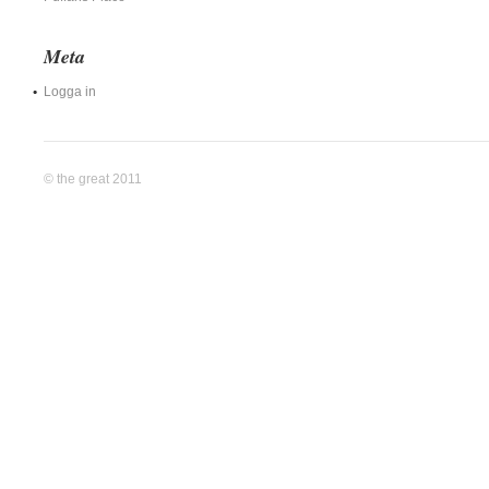
Meta
Logga in
© the great 2011