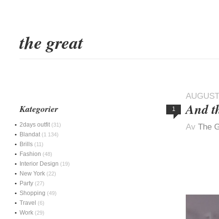
the great
AUGUSTI
And t
Kategorier
1
2days outfit
(31)
Av
The G
Blandat
(1 134)
Brills
(11)
Fashion
(48)
Interior Design
(19)
New York
(22)
Party
(27)
Shopping
(49)
Travel
(6)
Work
(29)