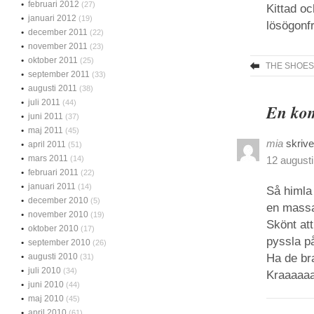
februari 2012
(27)
Kittad oc
januari 2012
(19)
lösögonf
december 2011
(22)
november 2011
(23)
oktober 2011
(25)
THE SHOES
september 2011
(33)
augusti 2011
(38)
juli 2011
(44)
En kom
juni 2011
(37)
maj 2011
(45)
mia
skrive
april 2011
(51)
mars 2011
(14)
12 augusti
februari 2011
(22)
januari 2011
(14)
Så himla 
december 2010
(5)
en massa
november 2010
(19)
Skönt att
oktober 2010
(17)
pyssla på
september 2010
(26)
augusti 2010
Ha de br
(31)
juli 2010
(34)
Kraaaaa
juni 2010
(44)
maj 2010
(45)
april 2010
(61)