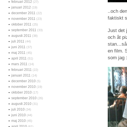
februari 2012
(27)
januari 2012
(19)
..och den
december 2011
(22)
faktiskt 
november 2011
(23)
oktober 2011
(25)
Just det 
september 2011
(33)
augusti 2011
(38)
och åt pi
juli 2011
(44)
stan…såg 
juni 2011
(37)
en film.
maj 2011
(45)
som jag 
april 2011
(51)
mars 2011
(14)
februari 2011
(22)
januari 2011
(14)
december 2010
(5)
november 2010
(19)
oktober 2010
(17)
september 2010
(26)
augusti 2010
(31)
juli 2010
(34)
juni 2010
(44)
maj 2010
(45)
april 2010
(61)