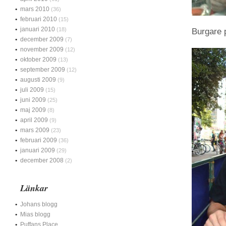
mars 2010
(36)
februari 2010
(15)
januari 2010
(18)
Burgare 
december 2009
(7)
november 2009
(12)
oktober 2009
(13)
september 2009
(12)
augusti 2009
(9)
juli 2009
(15)
juni 2009
(25)
maj 2009
(8)
april 2009
(9)
mars 2009
(23)
februari 2009
(36)
januari 2009
(29)
december 2008
(2)
Länkar
Johans blogg
Mias blogg
Puffans Place