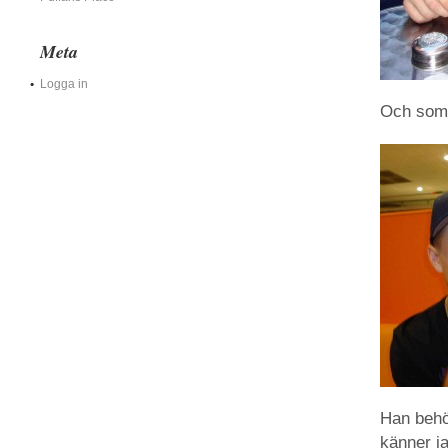
Meta
Logga in
Och som 
Han behöv
känner j