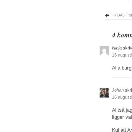
FRIDAS FR
4 komme
Ninja
skriv
16 augusti
Alla bur
Johan
skr
16 augusti
Alltså j
ligger vä
Kul att A