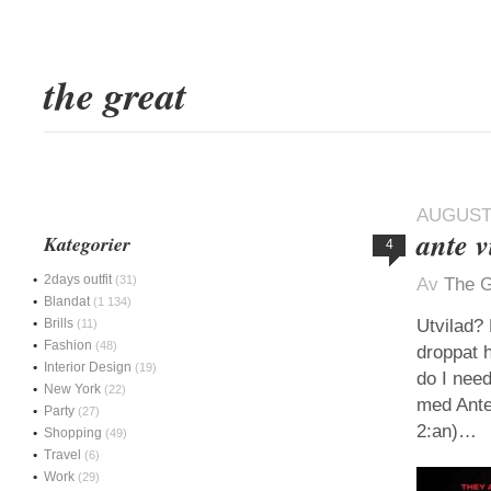
the great
AUGUSTI
ante v
Kategorier
4
2days outfit
(31)
Av
The G
Blandat
(1 134)
Brills
Utvilad?
(11)
Fashion
(48)
droppat 
Interior Design
(19)
do I need
New York
(22)
med Ante
Party
(27)
2:an)…
Shopping
(49)
Travel
(6)
Work
(29)