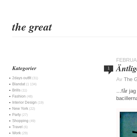
the great
FEBRUAR
Äntli
Kategorier
1
2days outfit
(31)
Av
The G
Blandat
(1 134)
Brills
…får jag 
(11)
Fashion
(48)
bacillern
Interior Design
(19)
New York
(22)
Party
(27)
Shopping
(49)
Travel
(6)
Work
(29)