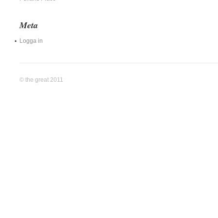
Meta
Logga in
© the great 2011