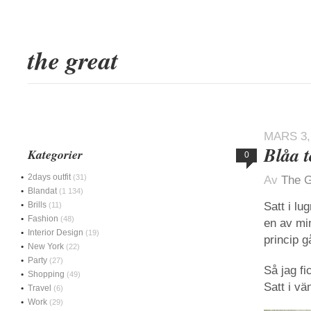
the great
MARS 3,
Blåa t
Kategorier
0
2days outfit
(31)
Av
The G
Blandat
(1 134)
Brills
Satt i lu
(11)
Fashion
(48)
en av min
Interior Design
(19)
princip 
New York
(22)
Party
(27)
Så jag fi
Shopping
(49)
Satt i v
Travel
(6)
Work
(29)