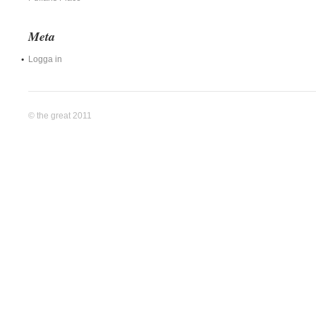
Meta
Logga in
© the great 2011