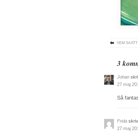
VEM SA AT
3 komm
Johan
skr
27 maj 201
Så fantas
Frida
skriv
27 maj 201