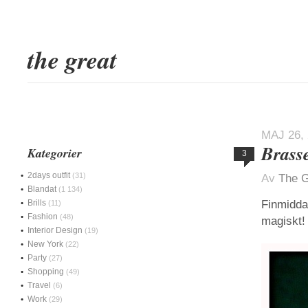
the great
MAJ 26,
Brass
Kategorier
3
2days outfit
(31)
Av
The G
Blandat
(1 134)
Brills
Finmiddag
(11)
Fashion
(48)
magiskt!
Interior Design
(19)
New York
(22)
Party
(27)
Shopping
(49)
Travel
(6)
Work
(29)