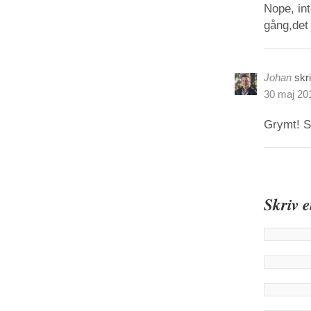
Nope, in
gång,det
Johan
skr
30 maj 201
Grymt! Se
Skriv 