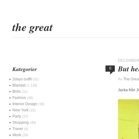
the great
DECEMBER 
But he
Kategorier
0
2days outfit
Av
The Grea
(31)
Blandat
(1 134)
Jacka från J
Brills
(11)
Fashion
(48)
Interior Design
(19)
New York
(22)
Party
(27)
Shopping
(49)
Travel
(6)
Work
(29)