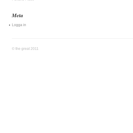
Meta
Logga in
© the great 2011