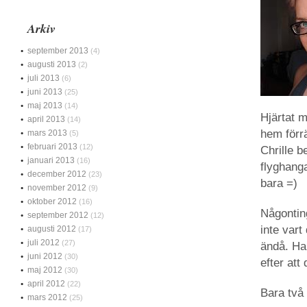
Arkiv
september 2013
(4)
augusti 2013
(2)
juli 2013
(6)
juni 2013
(25)
maj 2013
(14)
Hjärtat 
april 2013
(14)
hem förrä
mars 2013
(5)
februari 2013
(12)
Chrille 
januari 2013
(16)
flyghang
december 2012
(23)
bara =)
november 2012
(9)
oktober 2012
(16)
Någonting
september 2012
(12)
inte vart
augusti 2012
(17)
juli 2012
(27)
ändå. Har
juni 2012
(30)
efter att
maj 2012
(30)
april 2012
(22)
Bara två 
mars 2012
(25)