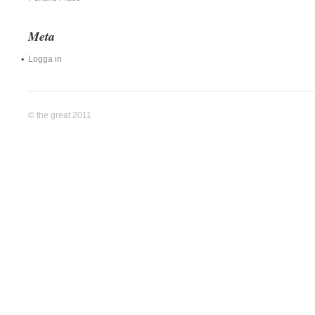
Meta
Logga in
© the great 2011