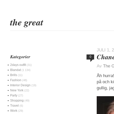
the great
JULI 1, 
Chane
Kategorier
0
2days outfit
(31)
Av
The G
Blandat
(1 134)
Brills
Åh hurra
(11)
Fashion
(48)
på och k
Interior Design
(19)
gullig, j
New York
(22)
Party
(27)
Shopping
(49)
Travel
(6)
Work
(29)