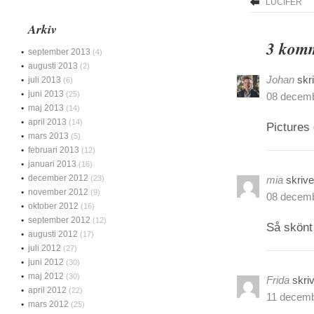
LUCIFER
Arkiv
3 komm
september 2013
(4)
augusti 2013
(2)
Johan
skr
juli 2013
(6)
juni 2013
(25)
08 decemb
maj 2013
(14)
april 2013
(14)
Pictures 
mars 2013
(5)
februari 2013
(12)
januari 2013
(16)
december 2012
(23)
mia
skrive
november 2012
(9)
08 decemb
oktober 2012
(16)
september 2012
(12)
Så skönt 
augusti 2012
(17)
juli 2012
(27)
juni 2012
(30)
maj 2012
(30)
Frida
skriv
april 2012
(22)
11 decemb
mars 2012
(25)