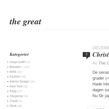
the great
DECEMBE
Chris
Kategorier
3
2days outfit
(31)
Av
The G
Blandat
(1 134)
Brills
De senas
(11)
Fashion
(48)
grader (=
Interior Design
(19)
Hade inte
New York
(22)
dagen sat
Party
(27)
Nu får ja
Shopping
(49)
Travel
(6)
Work
(29)