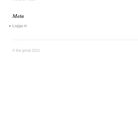
Meta
Logga in
© the great 2011