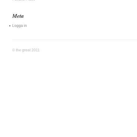
Meta
Logga in
© the great 2011