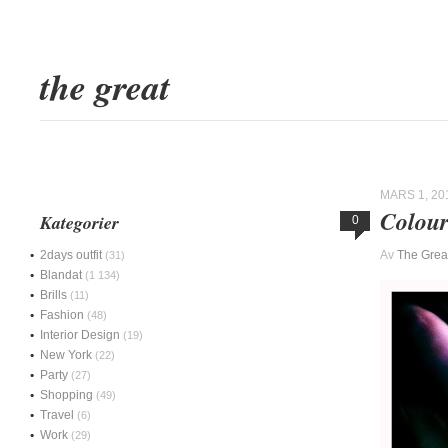
the great
MARS 1, 20
Colou
Kategorier
0
2days outfit
Av
The Grea
(31)
Blandat
(1 134)
Brills
(11)
Fashion
(48)
Interior Design
(19)
New York
(22)
Party
(27)
Shopping
(49)
Travel
(6)
Work
(29)