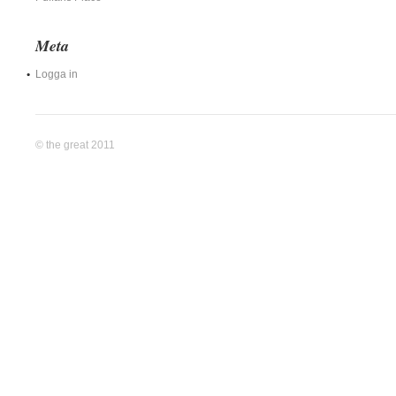
Meta
Logga in
© the great 2011