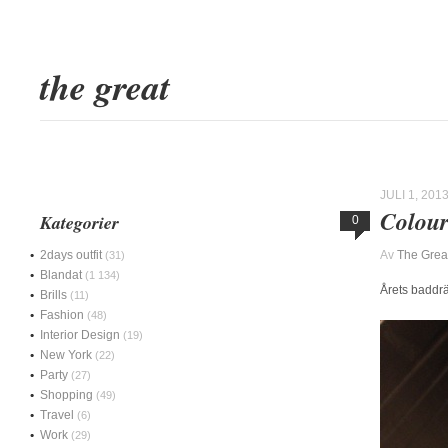
the great
JULI 1, 201
Colour
Kategorier
0
2days outfit
Av
The Grea
(31)
Blandat
(1 134)
Årets baddr
Brills
(11)
Fashion
(48)
Interior Design
(19)
New York
(22)
Party
(27)
Shopping
(49)
Travel
(6)
Work
(29)