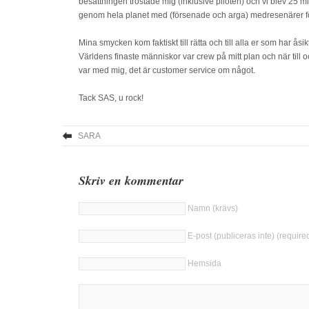
besättningen tröstade mig (inklusive piloten) och vi blev 25 min
genom hela planet med (försenade och arga) medresenärer för 
Mina smycken kom faktiskt till rätta och till alla er som har ås
Världens finaste människor var crew på mitt plan och när till o
var med mig, det är customer service om något.
Tack SAS, u rock!
SARA
Skriv en kommentar
Namn (krävs)
E-post (publiceras inte) (require
Hemsida