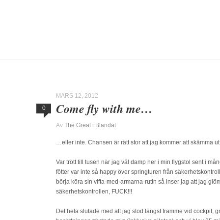
MARS 12, 2012
Come fly with me…
0
Av
The Great
i
Blandat
…eller inte. Chansen är rätt stor att jag kommer att skämma ut d
Var trött till tusen när jag väl damp ner i min flygstol sent i
fötter var inte så happy över springturen från säkerhetskontroll
börja köra sin vifta-med-armarna-rutin så inser jag att jag glö
säkerhetskontrollen, FUCK!!!
Det hela slutade med att jag stod längst framme vid cockpit, grä