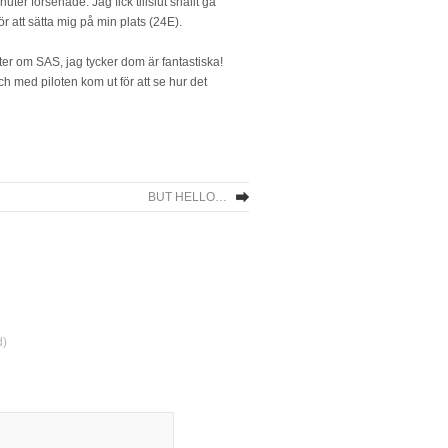
uter försenade. Jag fick tillslut snällt gå
att sätta mig på min plats (24E).
ikter om SAS, jag tycker dom är fantastiska!
ch med piloten kom ut för att se hur det
BUT HELLO…
d)