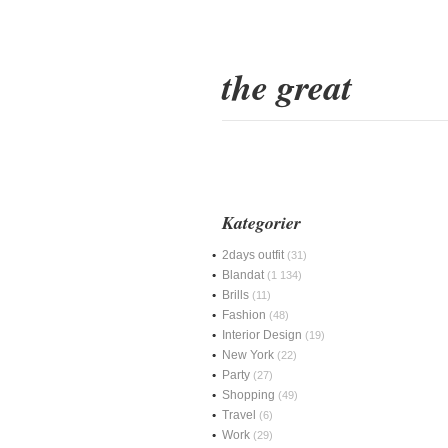
the great
Kategorier
2days outfit
(31)
Blandat
(1 134)
Brills
(11)
Fashion
(48)
Interior Design
(19)
New York
(22)
Party
(27)
Shopping
(49)
Travel
(6)
Work
(29)