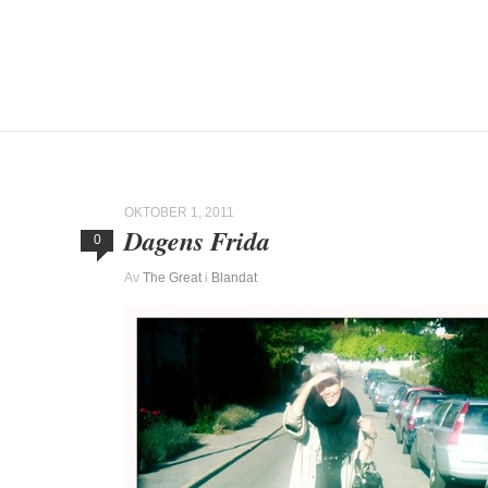
OKTOBER 1, 2011
Dagens Frida
0
Av
The Great
i
Blandat