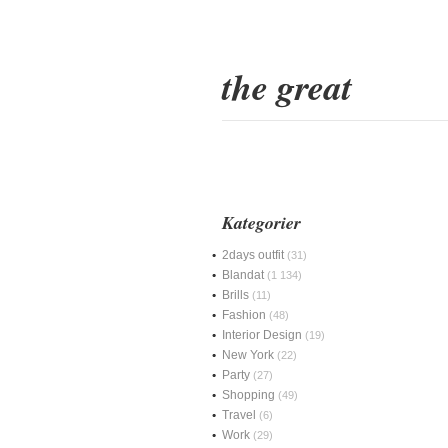
the great
Kategorier
2days outfit
(31)
Blandat
(1 134)
Brills
(11)
Fashion
(48)
Interior Design
(19)
New York
(22)
Party
(27)
Shopping
(49)
Travel
(6)
Work
(29)