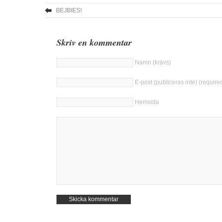
BEJBIES!
Skriv en kommentar
Namn (krävs)
E-post (publiceras inte) (require
Hemsida