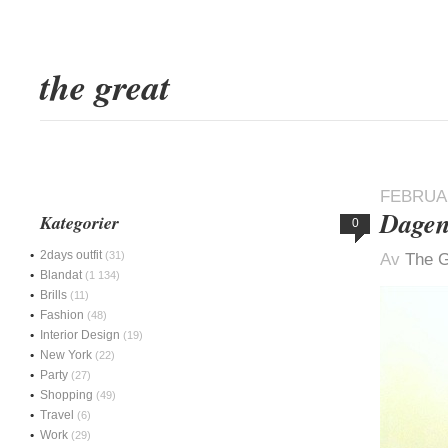
the great
FEBRUAR
Dagen
Kategorier
0
2days outfit
(31)
Av
The G
Blandat
(1 134)
Brills
(11)
Fashion
(48)
Interior Design
(19)
New York
(22)
Party
(27)
Shopping
(49)
Travel
(6)
Work
(29)