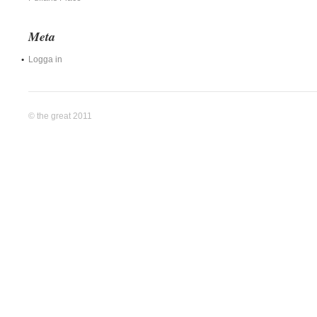
Meta
Logga in
© the great 2011