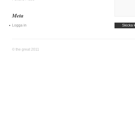
Meta
Logga in
© the great 2011