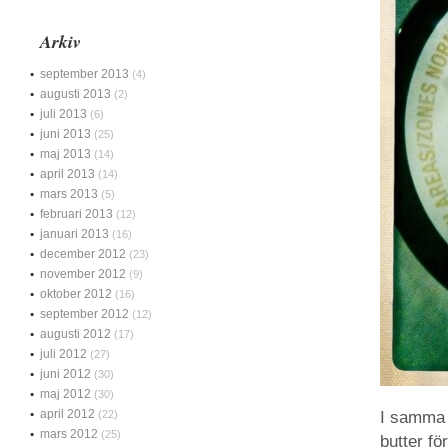
Arkiv
september 2013
(4)
augusti 2013
(2)
juli 2013
(6)
juni 2013
(25)
maj 2013
(14)
april 2013
(14)
mars 2013
(5)
februari 2013
(12)
januari 2013
(16)
december 2012
(23)
november 2012
(9)
oktober 2012
(16)
september 2012
(12)
augusti 2012
(17)
juli 2012
(27)
juni 2012
(30)
maj 2012
(30)
april 2012
(22)
I samma b
mars 2012
(25)
butter fö