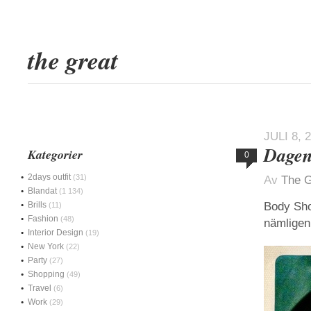
the great
JULI 8, 
Dagens
Kategorier
0
2days outfit
(31)
Av
The G
Blandat
(1 134)
Brills
Body Sho
(11)
Fashion
(48)
nämligen
Interior Design
(19)
New York
(22)
Party
(27)
Shopping
(49)
Travel
(6)
Work
(29)