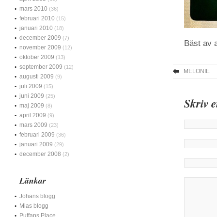
mars 2010
(36)
februari 2010
(15)
januari 2010
(18)
december 2009
(7)
Bäst av a
november 2009
(12)
oktober 2009
(13)
september 2009
(12)
MELONIE
augusti 2009
(9)
juli 2009
(15)
juni 2009
(25)
Skriv 
maj 2009
(8)
april 2009
(9)
mars 2009
(23)
februari 2009
(36)
januari 2009
(29)
december 2008
(2)
Länkar
Johans blogg
Mias blogg
Puffans Place