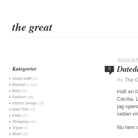
the great
AUGUSTI
Dated
Kategorier
0
2days outfit
(31)
Av
The G
Blandat
(1 134)
Brills
Haft en 
(11)
Fashion
(48)
Cecilia. 
Interior Design
(19)
jag spend
New York
(22)
sedan vi
Party
(27)
Shopping
(49)
Nu hem o
Travel
(6)
Work
(29)