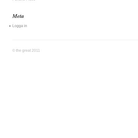
Meta
Logga in
© the great 2011