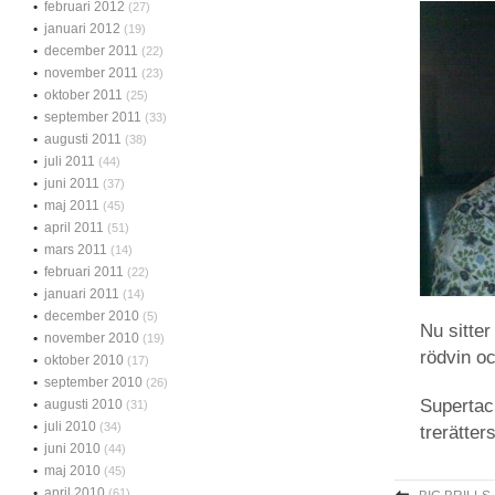
februari 2012
(27)
januari 2012
(19)
december 2011
(22)
november 2011
(23)
oktober 2011
(25)
september 2011
(33)
augusti 2011
(38)
juli 2011
(44)
juni 2011
(37)
maj 2011
(45)
april 2011
(51)
mars 2011
(14)
februari 2011
(22)
januari 2011
(14)
december 2010
(5)
Nu sitte
november 2010
(19)
rödvin oc
oktober 2010
(17)
september 2010
(26)
Supertack
augusti 2010
(31)
juli 2010
(34)
trerätter
juni 2010
(44)
maj 2010
(45)
april 2010
(61)