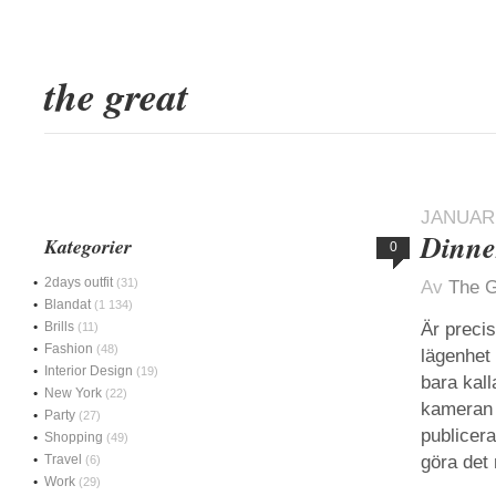
the great
JANUARI
Dinner
Kategorier
0
2days outfit
(31)
Av
The G
Blandat
(1 134)
Brills
Är preci
(11)
Fashion
(48)
lägenhet 
Interior Design
(19)
bara kall
New York
(22)
kameran m
Party
(27)
publicera
Shopping
(49)
Travel
göra det
(6)
Work
(29)