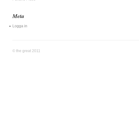
Meta
Logga in
© the great 2011