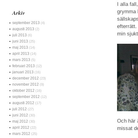
I alla fa
grymma k
Arkiv
sällskaps
september 2013
(4)
efterrätt
augusti 2013
(2)
min sjukt
juli 2013
(6)
juni 2013
(25)
maj 2013
(14)
april 2013
(14)
mars 2013
(5)
februari 2013
(12)
januari 2013
(16)
december 2012
(23)
november 2012
(9)
oktober 2012
(16)
september 2012
(12)
augusti 2012
(17)
juli 2012
(27)
juni 2012
(30)
Och här 
maj 2012
(30)
april 2012
missat d
(22)
mars 2012
(25)