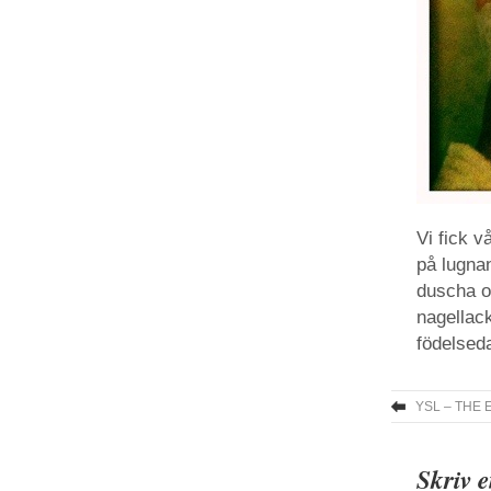
Vi fick v
på lugnan
duscha o
nagellack
födelsed
YSL – THE
Skriv 