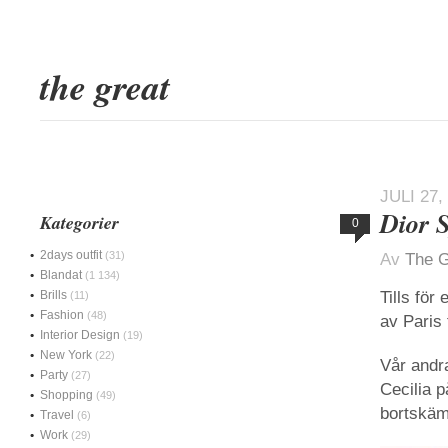
the great
JULI 27,
Dior 
Kategorier
0
2days outfit
(31)
Av
The G
Blandat
(1 134)
Brills
Tills för
(11)
Fashion
(48)
av Paris 
Interior Design
(19)
New York
(22)
Vår andra
Party
(27)
Cecilia p
Shopping
(49)
bortskä
Travel
(6)
Work
(29)