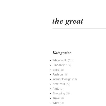
the great
Kategorier
2days outfit
(31)
Blandat
(1 134)
Brills
(11)
Fashion
(48)
Interior Design
(19)
New York
(22)
Party
(27)
Shopping
(49)
Travel
(6)
Work
(29)