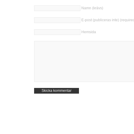
Namn (krävs)
E-post (publiceras inte) (require
Hemsida