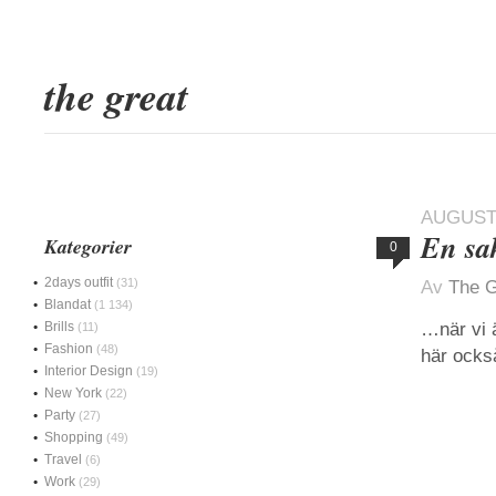
the great
AUGUSTI
En sa
Kategorier
0
2days outfit
(31)
Av
The G
Blandat
(1 134)
Brills
…när vi 
(11)
Fashion
(48)
här ocks
Interior Design
(19)
New York
(22)
Party
(27)
Shopping
(49)
Travel
(6)
Work
(29)