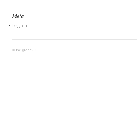
Meta
Logga in
© the great 2011