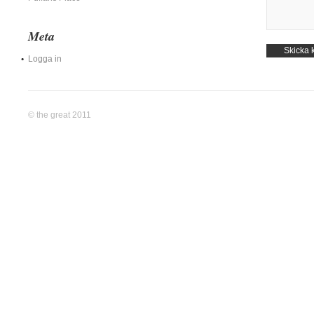
Meta
Logga in
© the great 2011