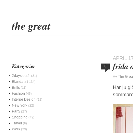
the great
APRIL 17
frida 
Kategorier
0
2days outfit
(31)
Av
The Grea
Blandat
(1 134)
Har ju gl
Brills
(11)
Fashion
(48)
sommaren
Interior Design
(19)
New York
(22)
Party
(27)
Shopping
(49)
Travel
(6)
Work
(29)