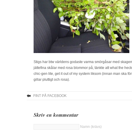
Stigs har btw världens godaste varma smörgåsar med skagenrö
jättefina skålar med rosa blommor på, tänkte att what the he
chic-gen lite, get it out of my system liksom (innan man ska f
gillar pluttigt och rosa).
FINT PÅ FACEBOOK
Skriv en kommentar
Namn (krävs)