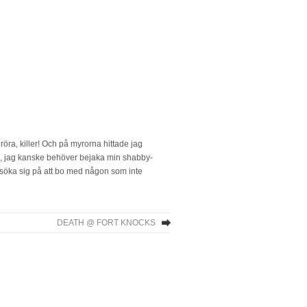
ra, killer! Och på myrorna hittade jag
ck, jag kanske behöver bejaka min shabby-
örsöka sig på att bo med någon som inte
DEATH @ FORT KNOCKS