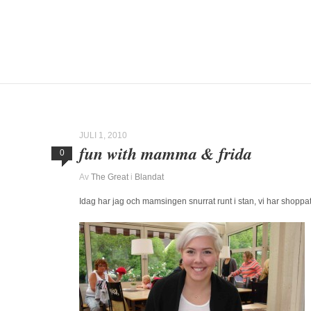
JULI 1, 2010
fun with mamma & frida
0
Av
The Great
i
Blandat
Idag har jag och mamsingen snurrat runt i stan, vi har shoppat