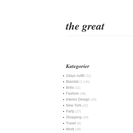
the great
Kategorier
2days outfit
(31)
Blandat
(1 134)
Brills
(11)
Fashion
(48)
Interior Design
(19)
New York
(22)
Party
(27)
Shopping
(49)
Travel
(6)
Work
(29)