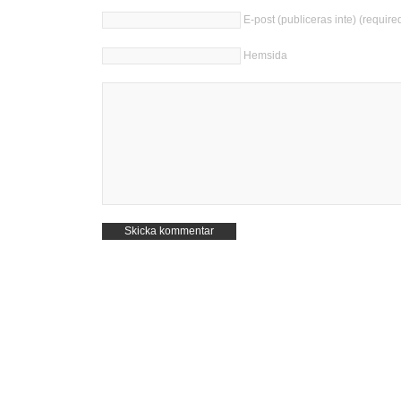
E-post (publiceras inte) (require
Hemsida