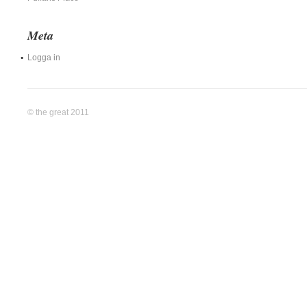
Meta
Logga in
© the great 2011