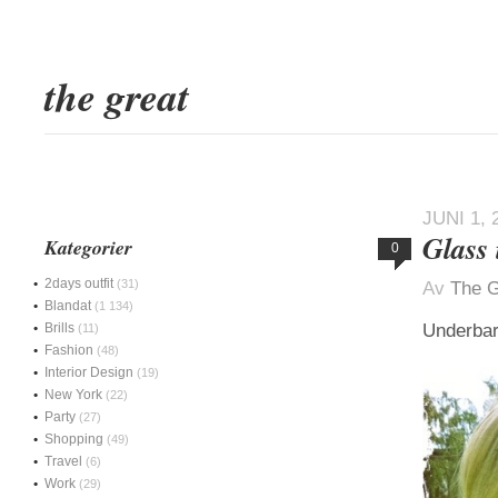
the great
JUNI 1, 
Glass
Kategorier
0
2days outfit
(31)
Av
The G
Blandat
(1 134)
Brills
Underbar
(11)
Fashion
(48)
Interior Design
(19)
New York
(22)
Party
(27)
Shopping
(49)
Travel
(6)
Work
(29)