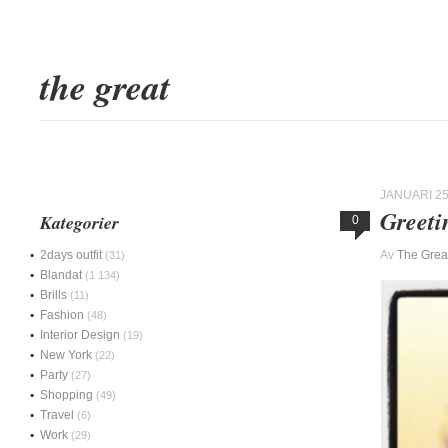
the great
JANUARI 25
Greeti
Kategorier
0
2days outfit
Av
The Grea
(31)
Blandat
(1 134)
Brills
(11)
Fashion
(48)
Interior Design
(19)
New York
(22)
Party
(27)
Shopping
(49)
Travel
(6)
Work
(29)