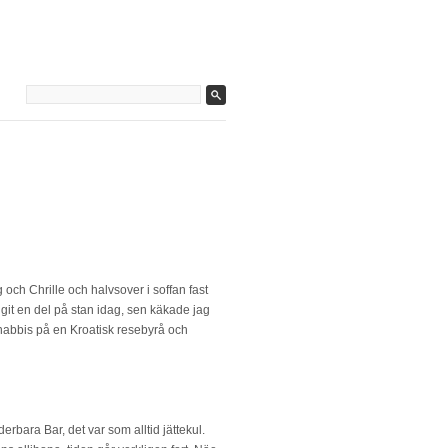
ag och Chrille och halvsover i soffan fast
git en del på stan idag, sen käkade jag
snabbis på en Kroatisk resebyrå och
rbara Bar, det var som alltid jättekul.