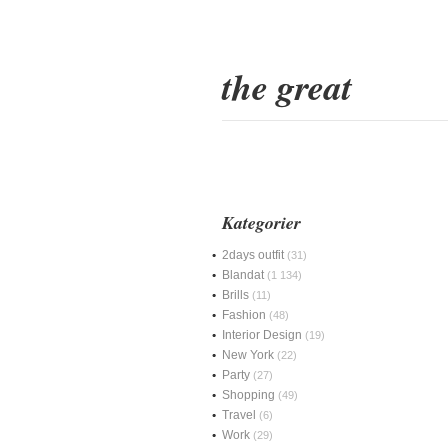
the great
Kategorier
2days outfit
(31)
Blandat
(1 134)
Brills
(11)
Fashion
(48)
Interior Design
(19)
New York
(22)
Party
(27)
Shopping
(49)
Travel
(6)
Work
(29)