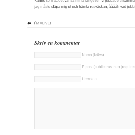
Känns som att det var så himla längesen vi jobbade tillsamman
jag måste släpa mig ut och hämta resväskan, ååååh vad jobbi
I´M ALIVE!
Skriv en kommentar
Namn (krävs)
E-post (publiceras inte) (require
Hemsida