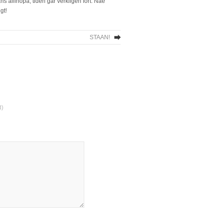
s allihopa, tiden går verkligen fort. Näe
gt!
STAAN!
d)