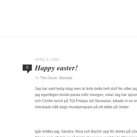
APRIL 9, 2009
Happy easter!
0
Av
The Great
i
Blandat
Jag har varit ledig idag men är trots detta helt slut! Nu sitter j
jag egentligen borde packa inför imorgon, orka! Jag har sprun
och Chrille lunch på TGI Fridays vid Stureplan, kikade in en 
checkade nått slags musikprogram på ett ställe på Söder.
Igår möttes jag, Sandra, Nina och Bachir upp för drinks på Unde