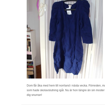
Dom får åka med hem till norrland i nästa vecka. Förresten, måste
som hade skolavslutning igår. Nu är hon längre än sin moster (l
dig snurran!