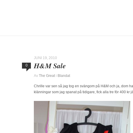
JUNI 19, 2010
H&M Sale
0
Av
The Great
i
Blandat
Chrille var sen så jag tog en svängom på H&M och ja, dom har
klänningar som jag spanat på tidigare, fick alla tre för 400 kr jäm