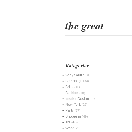
the great
Kategorier
2days outfit
(31)
Blandat
(1 134)
Brills
(11)
Fashion
(48)
Interior Design
(19)
New York
(22)
Party
(27)
Shopping
(49)
Travel
(6)
Work
(29)