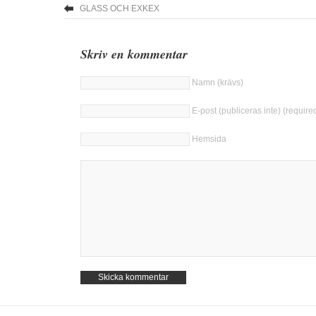
GLASS OCH EXKEX
Skriv en kommentar
Namn (krävs)
E-post (publiceras inte) (require
Hemsida