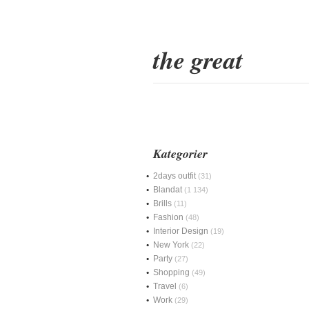
the great
Kategorier
2days outfit
(31)
Blandat
(1 134)
Brills
(11)
Fashion
(48)
Interior Design
(19)
New York
(22)
Party
(27)
Shopping
(49)
Travel
(6)
Work
(29)