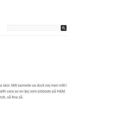
ra skor. Mitt samvete sa dock nej men mitt i
alfri vara av en tjej som jobbade på H&M.
rob, så fina så.