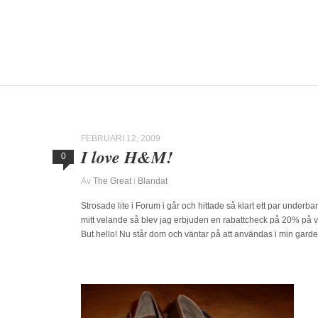
FEBRUARI 12, 2009
I love H&M!
0
Av
The Great
i
Blandat
Strosade lite i Forum i går och hittade så klart ett par underba
mitt velande så blev jag erbjuden en rabattcheck på 20% på v
But hello! Nu står dom och väntar på att användas i min garde