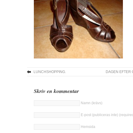
LUNCHSHOPPING.
DAGEN EFTER 
Skriv en kommentar
Namn (krävs)
E-post (publiceras inte) (require
Hemsida