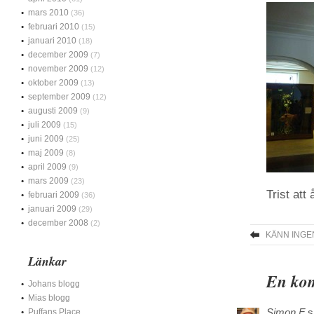
mars 2010
(36)
februari 2010
(15)
januari 2010
(18)
december 2009
(7)
november 2009
(12)
oktober 2009
(13)
september 2009
(12)
augusti 2009
(9)
juli 2009
(15)
juni 2009
(25)
maj 2009
(8)
april 2009
(9)
mars 2009
(23)
Trist att
februari 2009
(36)
januari 2009
(29)
december 2008
(2)
KÄNN ING
Länkar
En kom
Johans blogg
Mias blogg
Simon F
s
Puffans Place