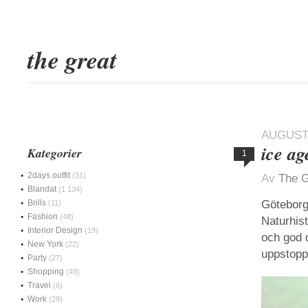
the great
AUGUSTI
ice ag
Kategorier
1
2days outfit
(31)
Av
The G
Blandat
(1 134)
Brills
Göteborg
(11)
Fashion
(48)
Naturhis
Interior Design
(19)
och god 
New York
(22)
uppstopp
Party
(27)
Shopping
(49)
Travel
(6)
Work
(29)