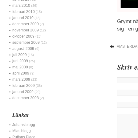
mars 2010
(36)
februari 2010
(15)
januari 2010
(18)
Grymt nä
december 2009
(7)
sig i en 
november 2009
(12)
oktober 2009
(13)
september 2009
(12)
AMSTERDA
augusti 2009
(9)
juli 2009
(15)
juni 2009
(25)
Skriv 
maj 2009
(8)
april 2009
(9)
mars 2009
(23)
februari 2009
(36)
januari 2009
(29)
december 2008
(2)
Länkar
Johans blogg
Mias blogg
Puffans Place