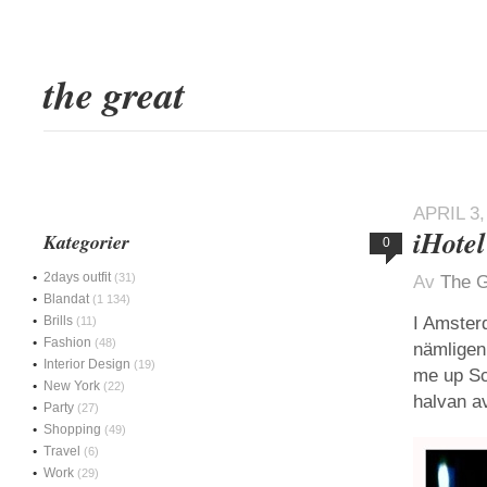
the great
APRIL 3,
iHotel
Kategorier
0
2days outfit
(31)
Av
The G
Blandat
(1 134)
Brills
I Amster
(11)
Fashion
(48)
nämligen
Interior Design
(19)
me up Sc
New York
(22)
halvan a
Party
(27)
Shopping
(49)
Travel
(6)
Work
(29)