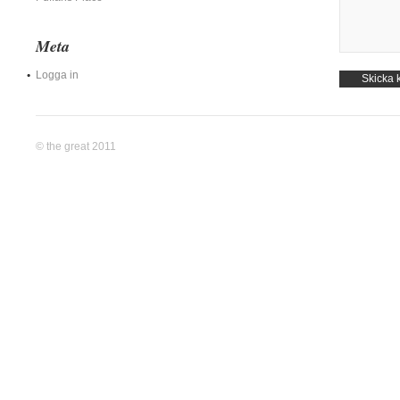
Meta
Logga in
© the great 2011