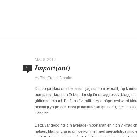
MAJ 8, 2010
Import(ant)
0
Av
The Great
i
Blandat
Det börjar likna en obsession, jag ser dem överallt, jag känn
pumpas ut, kroppen förbereder sig för ett aggressivt blogginlä
girlfriend-import! De finns överallt, dessa något awkward äl
betydligt yngre och fnissiga thailändska girlfriend, och just id
Park Inn.
Detta var dock inte din average-import utan en highly kittad 
halsen. Man undrar ju om de kommer med specialutrustning e