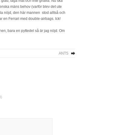
a glad, laga mat och inte gnälla. Nu ska
venska mäns behov (varför blev det ute
la nöjd, den här mannen stod alltså och
ar en Ferrari med double-airbags. Ick!
nen, bara en pyttedel så är jag nöjd. Om
ANTS
d)