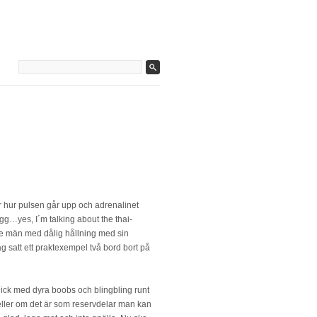
er hur pulsen går upp och adrenalinet
gg…yes, I´m talking about the thai-
dre män med dålig hållning med sin
ag satt ett praktexempel två bord bort på
chick med dyra boobs och blingbling runt
ller om det är som reservdelar man kan