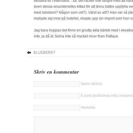
beställa till i efterhand…så, det räcker inte längre med att var
även dessa wounderwifes kittas för att ännu bättre uppfylla s
med lobotomi? Någon som vet?). Värst av allt? Han var så jäk
mallade sig inne på hotellet, visade upp sin import som hon v
Jag bara hoppas det finns en gnutta äkta kärlek med i ekvatio
inte, ja då är Solna inte så mycket nicer than Pattaya.
BLUEBERRY
Skriv en kommentar
Namn (krävs)
E-post (publiceras inte) (require
Hemsida