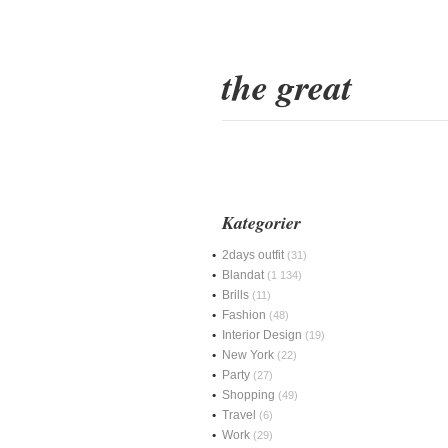
the great
Kategorier
2days outfit
(31)
Blandat
(1 134)
Brills
(11)
Fashion
(48)
Interior Design
(19)
New York
(22)
Party
(27)
Shopping
(49)
Travel
(6)
Work
(29)