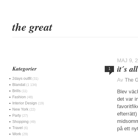
the great
MAJ 9, 
it´s a
Kategorier
1
2days outfit
(31)
Av
The G
Blandat
(1 134)
Brills
Blev väck
(11)
Fashion
(48)
det var 
Interior Design
(19)
favoritfi
New York
(22)
efterrätt
Party
(27)
midsomma
Shopping
(49)
Travel
på ett ny
(6)
Work
(29)