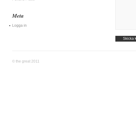
Meta
Logga in
© the great 2011