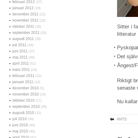
februari 2012
(27)
januari 2012
(19)
december 2011
(22)
november 2011
(23)
Sitter i 
oktober 2011
(25)
september 2011
(33)
litteratu
augusti 2011
(38)
juli 2011
(44)
Pyskopat
juni 2011
(37)
Det själv
maj 2011
(45)
april 2011
(51)
Ångest/F
mars 2011
(14)
februari 2011
(22)
Riktigt b
januari 2011
(14)
senaste 
december 2010
(5)
november 2010
(19)
oktober 2010
(17)
Nu kalla
september 2010
(26)
augusti 2010
(31)
juli 2010
(34)
ANTS
juni 2010
(44)
maj 2010
(45)
april 2010
(61)