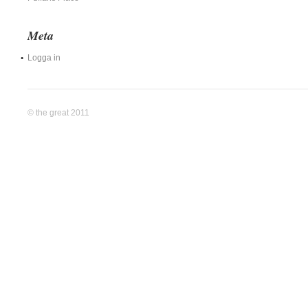
Meta
Logga in
© the great 2011