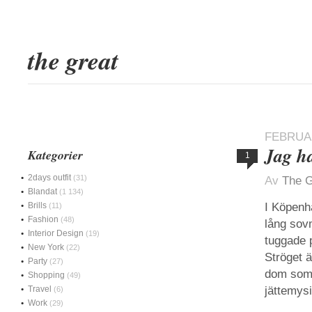
the great
FEBRUAR
Jag ha
Kategorier
1
2days outfit
(31)
Av
The G
Blandat
(1 134)
Brills
I Köpenha
(11)
Fashion
(48)
lång sov
Interior Design
(19)
tuggade p
New York
(22)
Ströget ä
Party
(27)
dom som 
Shopping
(49)
Travel
jättemysi
(6)
Work
(29)