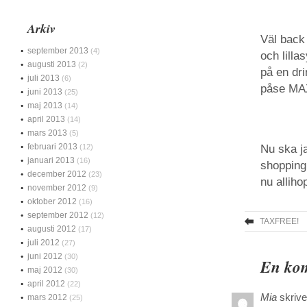
Arkiv
Väl back
september 2013
(4)
och lilla
augusti 2013
(2)
på en dr
juli 2013
(6)
påse MAX
juni 2013
(25)
maj 2013
(14)
april 2013
(14)
mars 2013
(5)
februari 2013
(12)
Nu ska j
januari 2013
(16)
shopping 
december 2012
(23)
nu alliho
november 2012
(9)
oktober 2012
(16)
september 2012
(12)
TAXFREE!
augusti 2012
(17)
juli 2012
(27)
juni 2012
(30)
En kom
maj 2012
(30)
april 2012
(22)
Mia
skrive
mars 2012
(25)