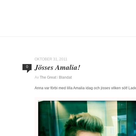
OKTOBER 31, 2011
Jösses Amalia!
0
Av
The Great
i
Blandat
Anna var förbi med lilla Amalia idag och jisses vilken söt! Lad