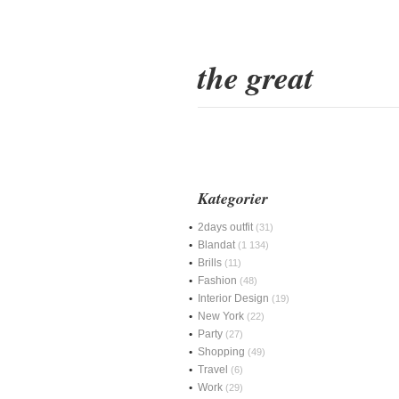
the great
Kategorier
2days outfit
(31)
Blandat
(1 134)
Brills
(11)
Fashion
(48)
Interior Design
(19)
New York
(22)
Party
(27)
Shopping
(49)
Travel
(6)
Work
(29)