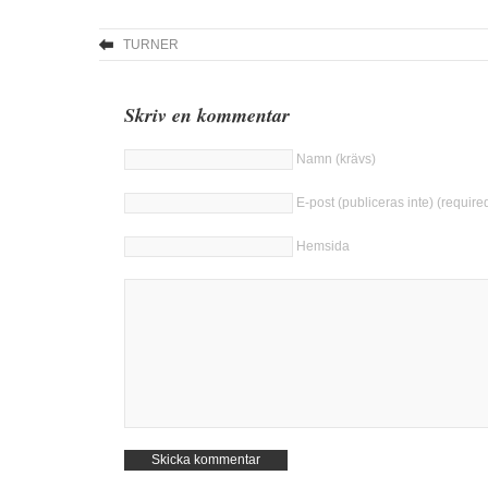
TURNER
Skriv en kommentar
Namn (krävs)
E-post (publiceras inte) (require
Hemsida