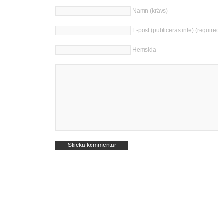
Namn (krävs)
E-post (publiceras inte) (require
Hemsida