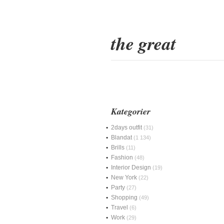
the great
Kategorier
2days outfit
(31)
Blandat
(1 134)
Brills
(11)
Fashion
(48)
Interior Design
(19)
New York
(22)
Party
(27)
Shopping
(49)
Travel
(6)
Work
(29)