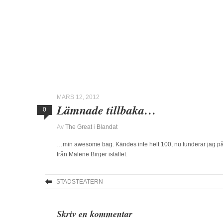
MARS 12, 2012
Lämnade tillbaka…
0
Av
The Great
i
Blandat
…min awesome bag. Kändes inte helt 100, nu funderar jag p
från Malene Birger istället.
STADSTEATERN
Skriv en kommentar