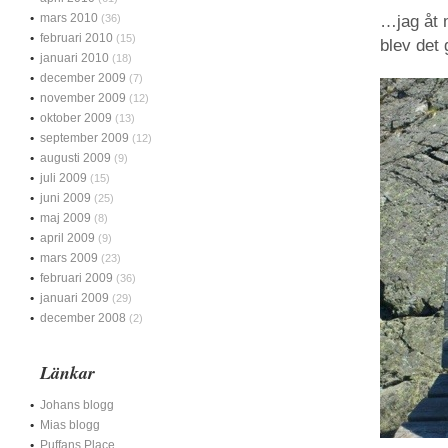
mars 2010
(36)
…jag åt m
februari 2010
(15)
blev det 
januari 2010
(18)
december 2009
(7)
november 2009
(12)
oktober 2009
(13)
september 2009
(12)
augusti 2009
(9)
juli 2009
(15)
juni 2009
(25)
maj 2009
(8)
april 2009
(9)
mars 2009
(23)
februari 2009
(36)
januari 2009
(29)
december 2008
(2)
Länkar
Johans blogg
Mias blogg
Puffans Place