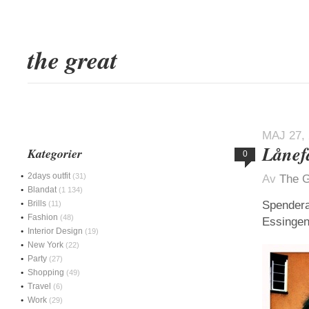
the great
MAJ 27,
Lånef
Kategorier
0
2days outfit
(31)
Av
The G
Blandat
(1 134)
Brills
Spendera
(11)
Fashion
(48)
Essinge
Interior Design
(19)
New York
(22)
Party
(27)
Shopping
(49)
Travel
(6)
Work
(29)