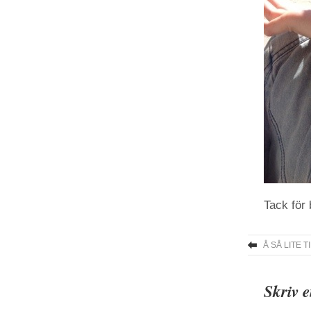
Tack för 
Å SÅ LITE T
Skriv 