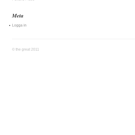
Meta
Logga in
© the great 2011