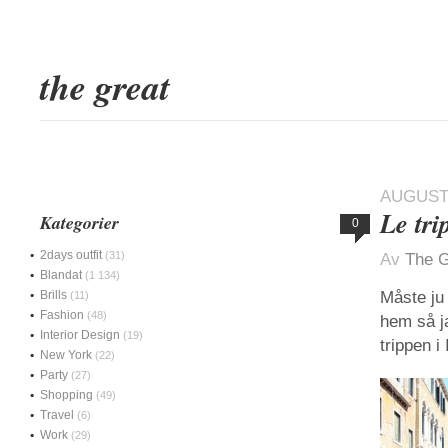
the great
AUGUSTI
Le tri
Kategorier
0
2days outfit
(31)
Av
The G
Blandat
(1 134)
Brills
Måste ju 
(11)
Fashion
(48)
hem så ja
Interior Design
(19)
trippen i
New York
(22)
Party
(27)
Shopping
(49)
Travel
(6)
Work
(29)