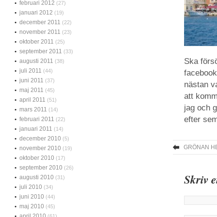
februari 2012
(27)
januari 2012
(19)
december 2011
(22)
november 2011
(23)
oktober 2011
(25)
september 2011
(33)
Ska förs
augusti 2011
(38)
juli 2011
(44)
facebook
juni 2011
(37)
nästan v
maj 2011
(45)
att komma
april 2011
(51)
jag och g
mars 2011
(14)
efter sem
februari 2011
(22)
januari 2011
(14)
december 2010
(5)
GRÖNAN HE
november 2010
(19)
oktober 2010
(17)
september 2010
(26)
Skriv 
augusti 2010
(31)
juli 2010
(34)
juni 2010
(44)
maj 2010
(45)
april 2010
(61)