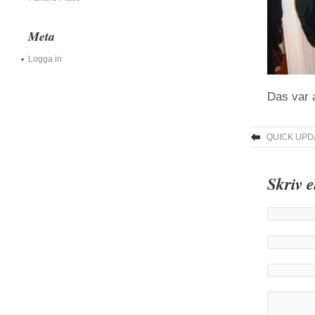
Meta
Logga in
Das var a
QUICK UPD
Skriv 