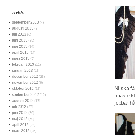
Arkiv
september 2013
(4)
augusti 2013
(2)
juli 2013
(6)
juni 2013
(25)
maj 2013
(14)
april 2013
(14)
mars 2013
(5)
februari 2013
(12)
januari 2013
(16)
december 2012
(23)
november 2012
(9)
Ni ska f
oktober 2012
(16)
september 2012
(12)
finaste k
augusti 2012
(17)
jobbar hå
juli 2012
(27)
juni 2012
(30)
maj 2012
(30)
april 2012
(22)
mars 2012
(25)