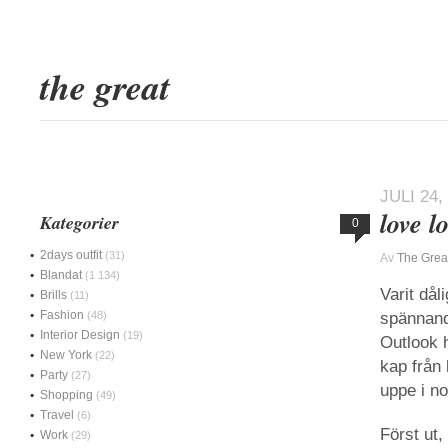
the great
JULI 24,
love l
Kategorier
0
2days outfit
(31)
Av
The Grea
Blandat
(1 134)
Varit då
Brills
(11)
Fashion
(48)
spännande
Interior Design
(19)
Outlook h
New York
(22)
kap från
Party
(27)
uppe i no
Shopping
(49)
Travel
(6)
Först ut,
Work
(29)