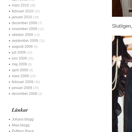
mars 2010
(36)
februari 2010
(15)
januari 2010
(18)
december 2009
(7)
Slutligen
november 2009
(12)
oktober 2009
(13)
september 2009
(12)
augusti 2009
(9)
juli 2009
(15)
juni 2009
(25)
maj 2009
(8)
april 2009
(9)
mars 2009
(23)
februari 2009
(36)
januari 2009
(29)
december 2008
(2)
Länkar
Johans blogg
Mias blogg
Puffans Place