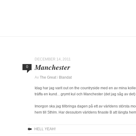
DECEMBER 14, 2011
Manchester
0
Av
The Great
i
Blandat
Idag har jag varit out on the countryside med en av mina kollego
träffa en kund…grymt kul och Manchester (det jag såg av det)
Imorgon ska jag tillbringa dagen på ett av världens största mo
hem till Sthlm. Har dessutom världens finaste B att längta hem t
HELL YEAH!