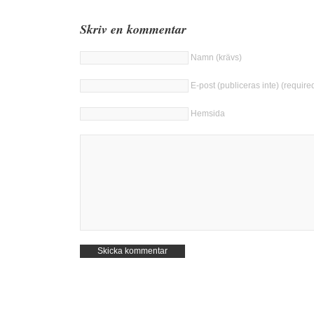
Skriv en kommentar
Namn (krävs)
E-post (publiceras inte) (require
Hemsida