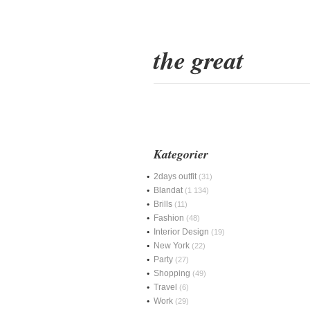
the great
Kategorier
2days outfit
(31)
Blandat
(1 134)
Brills
(11)
Fashion
(48)
Interior Design
(19)
New York
(22)
Party
(27)
Shopping
(49)
Travel
(6)
Work
(29)