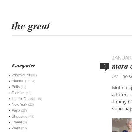
the great
JANUARI
mera 
Kategorier
1
2days outfit
(31)
Av
The G
Blandat
(1 134)
Brills
Mötte upp
(11)
Fashion
(48)
affärer…o
Interior Design
(19)
Jimmy Cho
New York
(22)
supernaj
Party
(27)
Shopping
(49)
Travel
(6)
Work
(29)