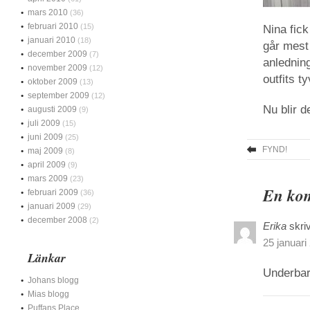
mars 2010
(36)
februari 2010
(15)
Nina fic
januari 2010
(18)
går mest
december 2009
(7)
anledning
november 2009
(12)
outfits t
oktober 2009
(13)
september 2009
(12)
Nu blir d
augusti 2009
(9)
juli 2009
(15)
juni 2009
(25)
FYND!
maj 2009
(8)
april 2009
(9)
mars 2009
(23)
En kom
februari 2009
(36)
januari 2009
(29)
december 2008
(2)
Erika
skri
25 januari
Länkar
Underbar 
Johans blogg
Mias blogg
Puffans Place